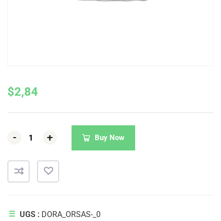
$
2,84
-
-
-
+
+
+
Buy Now
UGS :
DORA_ORSAS-_0