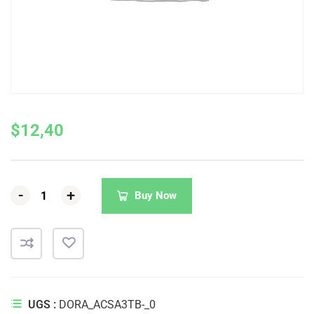
$
12,40
-
-
-
+
+
+
Buy Now
UGS :
DORA_ACSA3TB-_0