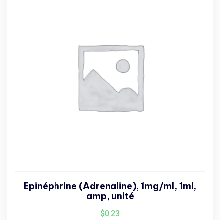
Epinéphrine (Adrenaline), 1mg/ml, 1ml,
amp, unité
$
0,23