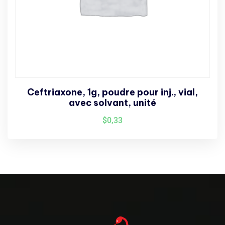
Ceftriaxone, 1g, poudre pour inj., vial,
avec solvant, unité
$
0,33