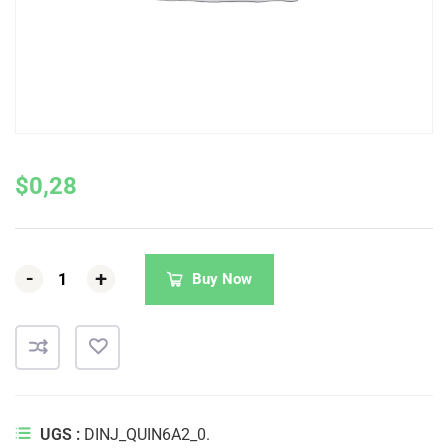
$
0,28
-
-
-
+
+
+
Buy Now
UGS :
DINJ_QUIN6A2_0.