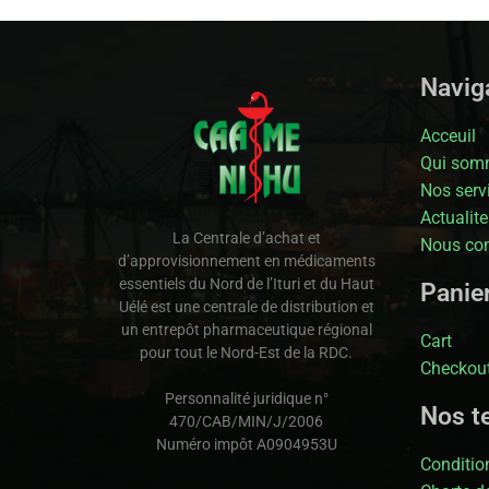
Naviga
Acceuil
Qui som
Nos serv
Actualite
La Centrale d’achat et
Nous con
d’approvisionnement en médicaments
essentiels du Nord de l’Ituri et du Haut
Panie
Uélé est une centrale de distribution et
un entrepôt pharmaceutique régional
Cart
pour tout le Nord-Est de la RDC.
Checkou
Personnalité juridique n°
Nos t
470/CAB/MIN/J/2006
Numéro impôt A0904953U
Condition