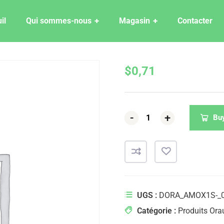
il
Qui sommes-nous
Magasin
Contacter
$
0,71
-
-
-
+
+
+
Bu
UGS :
DORA_AMOX1S-_
Catégorie :
Produits Ora