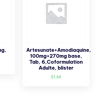
mg,
Artesunate+Amodiaquine,
100mg+270mg base,
Tab, 6,Coformulation
Adulte, blister
$
1,64