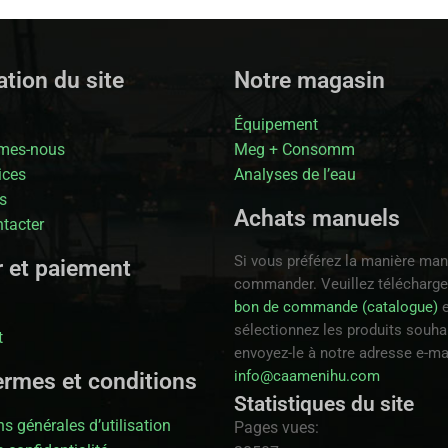
tion du site
Notre magasin
Équipement
mes-nous
Meg + Consomm
ices
Analyses de l’eau
s
Achats manuels
tacter
Si vous préférez la manière man
r et paiement
commander. Veuillez télécharge
bon de commande (catalogue)
e
sélectionnez les produits souhai
t
envoyez-le à notre adresse e-ma
info@caamenihu.com
ermes et conditions
Statistiques du site
s générales d’utilisation
Pages vues: