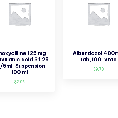
oxycilline 125 mg
Albendazol 400
avulanic acid 31.25
tab,100, vrac
/5ml, Suspension,
$
9,73
100 ml
$
2,06