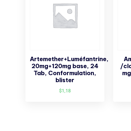
Artemether+Luméfantrine,
Am
20mg+120mg base, 24
/cl
Tab, Conformulation,
mg
blister
$
1,18