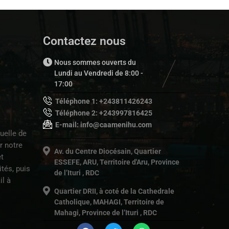
Contactez nous
Nous sommes ouverts du
Lundi au Vendredi de 8:00 -
17:00
Téléphone 1: +243811426243
Téléphone 2: +243997816425
E-mail: info@caamenihu.com
uelle de
r notre
Av. du Centre Diocésain, Quartier
t
ESSEFE, ARU, Territoire d'Aru, Province
tés, puis
de l’Ituri , RDC
il à
Quartier DRII, à coté de la Cathedrale
Catholique, MAHAGI, Territoire de
Mahagi, Province de l’Ituri , RDC