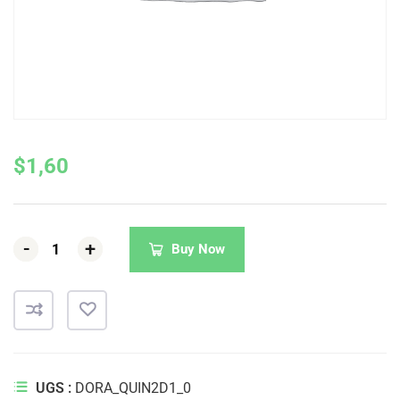
$
1,60
-
-
-
+
+
+
Buy Now
UGS :
DORA_QUIN2D1_0