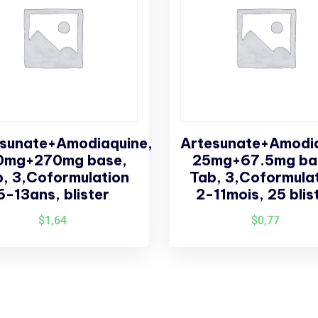
sunate+Amodiaquine,
Artesunate+Amodia
0mg+270mg base,
25mg+67.5mg ba
, 3,Coformulation
Tab, 3,Coformula
6-13ans, blister
2-11mois, 25 blis
$
1,64
$
0,77