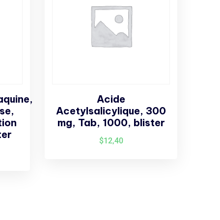
quine,
Acide
se,
Acetylsalicylique, 300
tion
mg, Tab, 1000, blister
ter
$
12,40