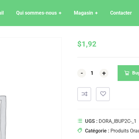
il
Qui sommes-nous
Magasin
Contacter
$
1,92
-
-
-
+
+
+
Bu
UGS :
DORA_IBUP2C-_1
Catégorie :
Produits Ora