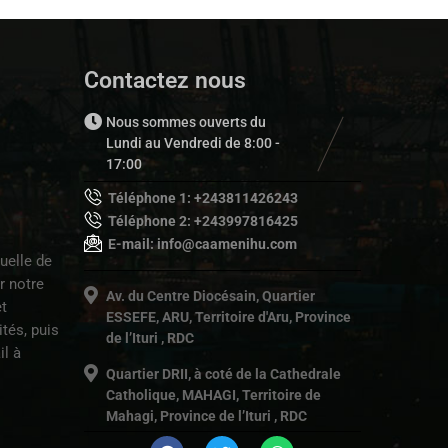
Contactez nous
Nous sommes ouverts du
Lundi au Vendredi de 8:00 -
17:00
Téléphone 1: +243811426243
Téléphone 2: +243997816425
E-mail: info@caamenihu.com
uelle de
r notre
Av. du Centre Diocésain, Quartier
t
ESSEFE, ARU, Territoire d'Aru, Province
tés, puis
de l’Ituri , RDC
il à
Quartier DRII, à coté de la Cathedrale
Catholique, MAHAGI, Territoire de
Mahagi, Province de l’Ituri , RDC