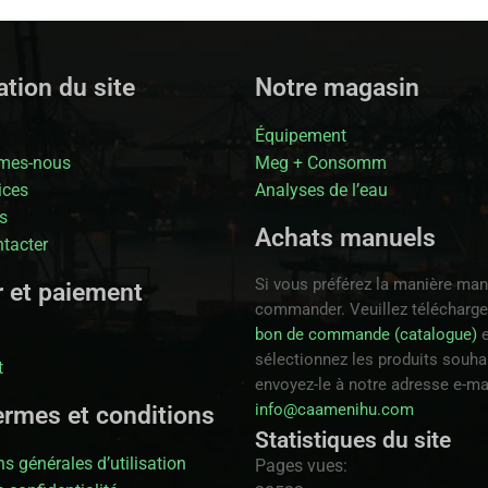
tion du site
Notre magasin
Équipement
mes-nous
Meg + Consomm
ices
Analyses de l’eau
s
Achats manuels
tacter
Si vous préférez la manière man
r et paiement
commander. Veuillez télécharge
bon de commande (catalogue)
e
sélectionnez les produits souhai
t
envoyez-le à notre adresse e-ma
info@caamenihu.com
ermes et conditions
Statistiques du site
s générales d’utilisation
Pages vues: