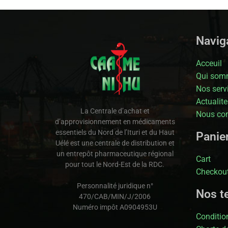
Naviga
Acceuil
Qui som
Nos serv
Actualite
La Centrale d’achat et
Nous con
d’approvisionnement en médicaments
essentiels du Nord de l’Ituri et du Haut
Panie
Uélé est une centrale de distribution et
un entrepôt pharmaceutique régional
Cart
pour tout le Nord-Est de la RDC.
Checkou
Personnalité juridique n°
Nos t
470/CAB/MIN/J/2006
Numéro impôt A0904953U
Condition