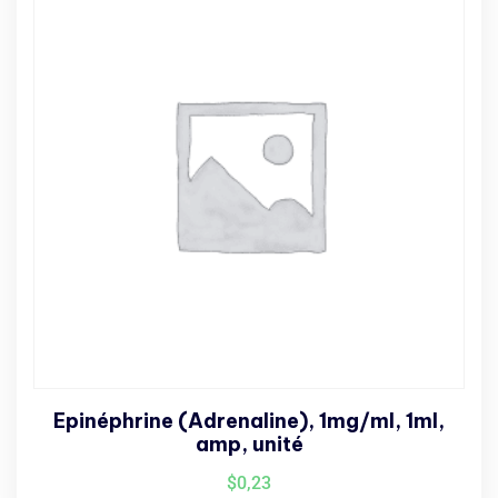
Epinéphrine (Adrenaline), 1mg/ml, 1ml,
amp, unité
$
0,23