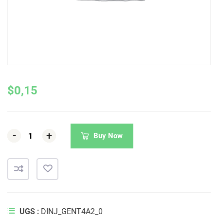
$
0,15
-
-
-
+
+
+
Buy Now
UGS :
DINJ_GENT4A2_0