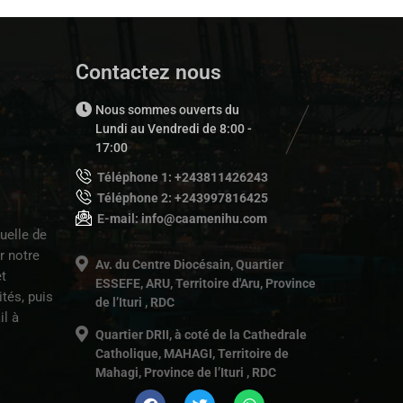
Contactez nous
Nous sommes ouverts du
Lundi au Vendredi de 8:00 -
17:00
Téléphone 1: +243811426243
Téléphone 2: +243997816425
E-mail: info@caamenihu.com
uelle de
r notre
Av. du Centre Diocésain, Quartier
t
ESSEFE, ARU, Territoire d'Aru, Province
tés, puis
de l’Ituri , RDC
il à
Quartier DRII, à coté de la Cathedrale
Catholique, MAHAGI, Territoire de
Mahagi, Province de l’Ituri , RDC