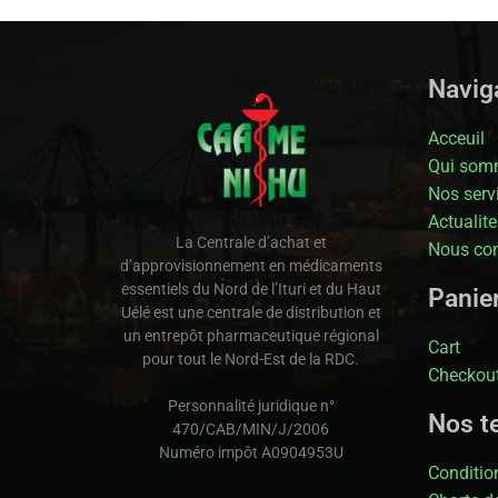
Naviga
Acceuil
Qui som
Nos serv
Actualite
La Centrale d’achat et
Nous con
d’approvisionnement en médicaments
essentiels du Nord de l’Ituri et du Haut
Panie
Uélé est une centrale de distribution et
un entrepôt pharmaceutique régional
Cart
pour tout le Nord-Est de la RDC.
Checkou
Personnalité juridique n°
Nos t
470/CAB/MIN/J/2006
Numéro impôt A0904953U
Condition