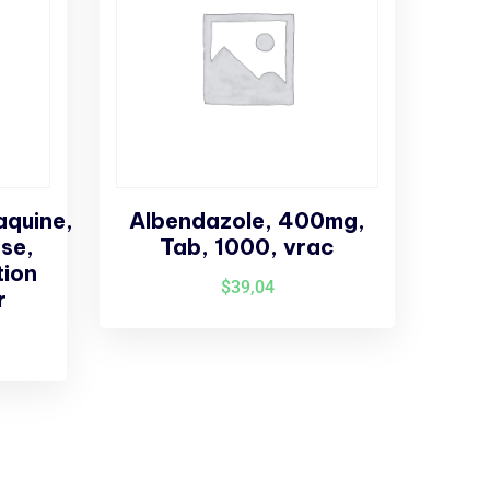
quine,
Albendazole, 400mg,
se,
Tab, 1000, vrac
tion
$
39,04
r