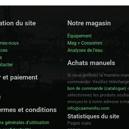
tion du site
Notre magasin
Équipement
mes-nous
Meg + Consomm
ices
Analyses de l’eau
s
Achats manuels
tacter
Si vous préférez la manière man
r et paiement
commander. Veuillez télécharge
bon de commande (catalogue)
e
sélectionnez les produits souhai
t
envoyez-le à notre adresse e-ma
info@caamenihu.com
ermes et conditions
Statistiques du site
s générales d’utilisation
Pages vues: