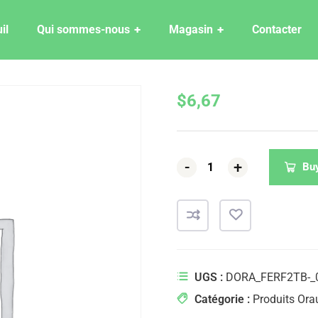
il
Qui sommes-nous
Magasin
Contacter
$
6,67
-
-
-
+
+
+
Bu
UGS :
DORA_FERF2TB-_
Catégorie :
Produits Ora