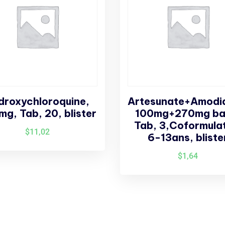
droxychloroquine,
Artesunate+Amodia
g, Tab, 20, blister
100mg+270mg ba
Tab, 3,Coformula
$
11,02
6-13ans, bliste
$
1,64