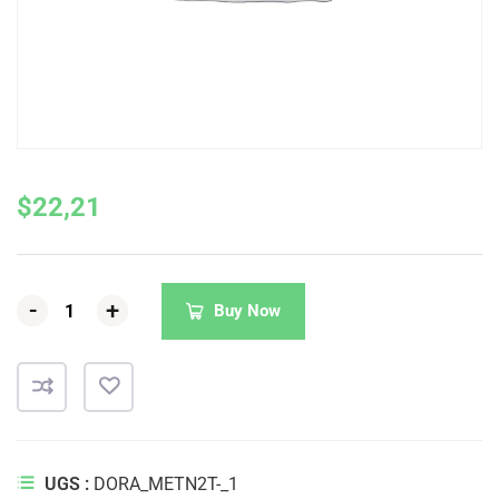
$
22,21
-
-
-
+
+
+
Buy Now
UGS :
DORA_METN2T-_1