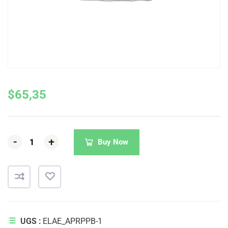
$
65,35
-
-
-
+
+
+
Buy Now
UGS :
ELAE_APRPPB-1