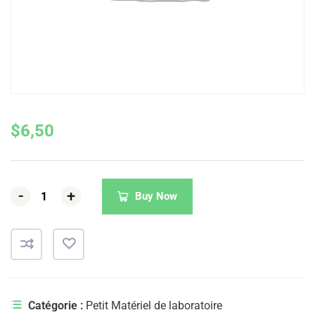
$
6,50
-
-
-
+
+
+
Buy Now
Catégorie :
Petit Matériel de laboratoire