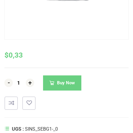
$
0,33
-
-
-
+
+
+
Buy Now
UGS :
SINS_SEBG1-_0