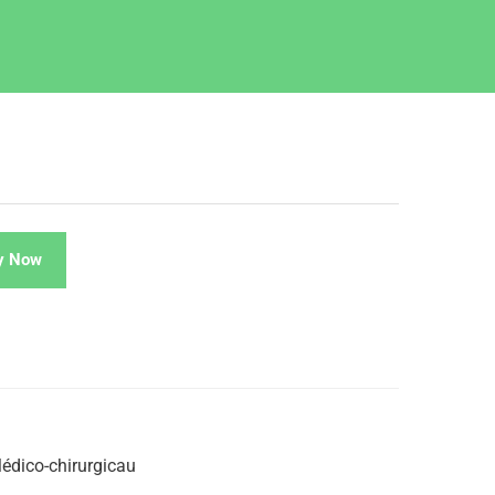
y Now
Médico-chirurgicau