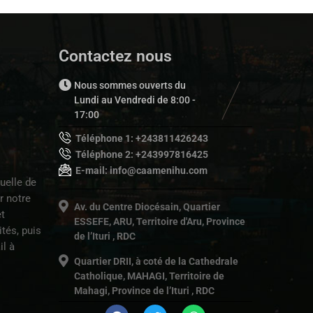
Contactez nous
Nous sommes ouverts du
Lundi au Vendredi de 8:00 -
17:00
Téléphone 1: +243811426243
Téléphone 2: +243997816425
E-mail: info@caamenihu.com
uelle de
r notre
Av. du Centre Diocésain, Quartier
t
ESSEFE, ARU, Territoire d'Aru, Province
tés, puis
de l’Ituri , RDC
il à
Quartier DRII, à coté de la Cathedrale
Catholique, MAHAGI, Territoire de
Mahagi, Province de l’Ituri , RDC