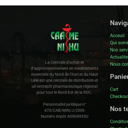
Naviga
Acceuil
Qui som
Nos serv
Actualite
La Centrale d’achat et
Nous con
d’approvisionnement en médicaments
essentiels du Nord de l’Ituri et du Haut
Panie
Uélé est une centrale de distribution et
un entrepôt pharmaceutique régional
Cart
pour tout le Nord-Est de la RDC.
Checkou
Personnalité juridique n°
Nos t
470/CAB/MIN/J/2006
Numéro impôt A0904953U
Condition