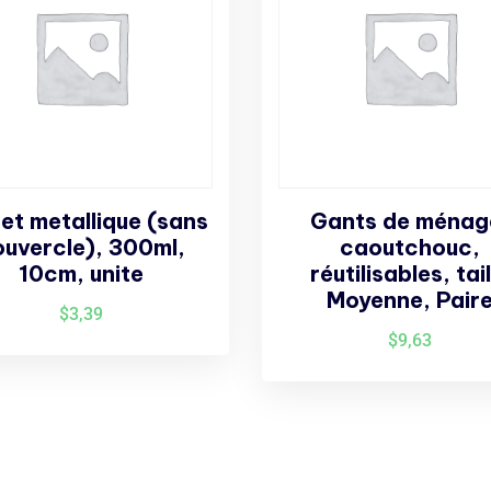
et metallique (sans
Gants de ménag
ouvercle), 300ml,
caoutchouc,
10cm, unite
réutilisables, tail
Moyenne, Pair
$
3,39
$
9,63