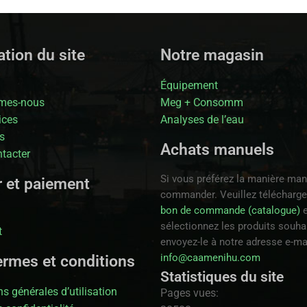
tion du site
Notre magasin
Équipement
mes-nous
Meg + Consomm
ices
Analyses de l’eau
s
Achats manuels
tacter
Si vous préférez la manière man
r et paiement
commander. Veuillez télécharge
bon de commande (catalogue)
e
sélectionnez les produits souhai
t
envoyez-le à notre adresse e-ma
info@caamenihu.com
ermes et conditions
Statistiques du site
s générales d’utilisation
Pages vues: