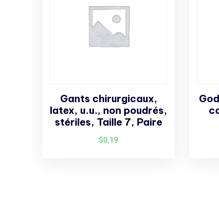
Gants chirurgicaux,
God
latex, u.u., non poudrés,
c
stériles, Taille 7, Paire
$
0,19