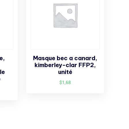
e,
Masque bec a canard,
kimberley-clar FFP2,
le
unité
e
$
1,68