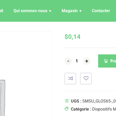
il
Qui sommes-nous
Magasin
Contacter
$
0,14
-
-
-
+
+
+
Bu
UGS :
SMSU_GLOS65-_0
Catégorie :
Dispositifs 