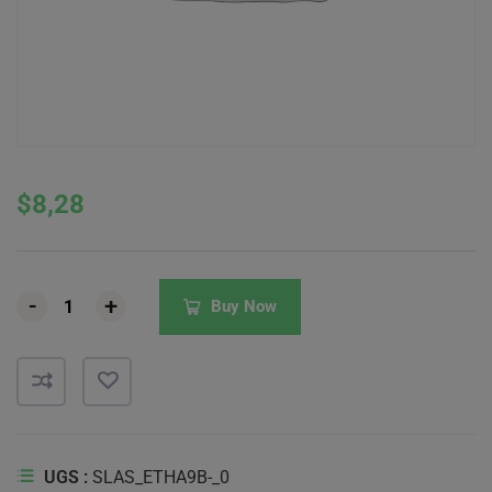
$
8,28
-
-
-
+
+
+
Buy Now
UGS :
SLAS_ETHA9B-_0