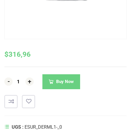
$
316,96
-
-
-
+
+
+
Buy Now
UGS :
ESUR_DERML1-_0