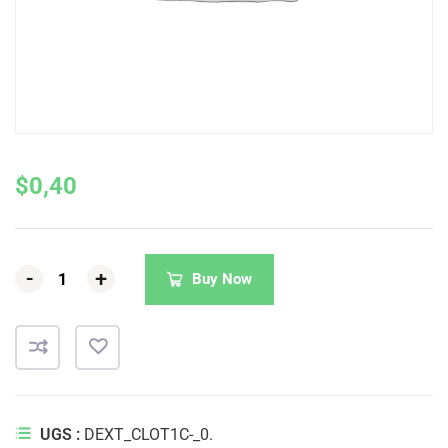
$
0,40
-
-
-
+
+
+
Buy Now
UGS :
DEXT_CLOT1C-_0.