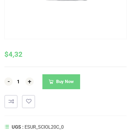
$
4,32
-
-
-
+
+
+
Buy Now
UGS :
ESUR_SCIOL20C_0