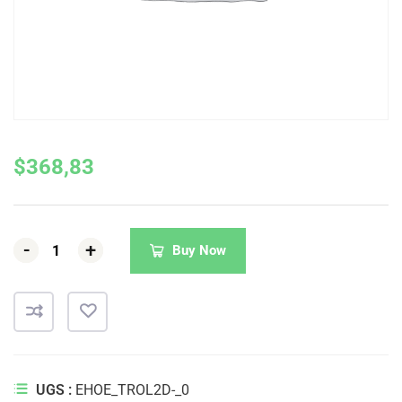
$
368,83
-
-
-
+
+
+
Buy Now
UGS :
EHOE_TROL2D-_0