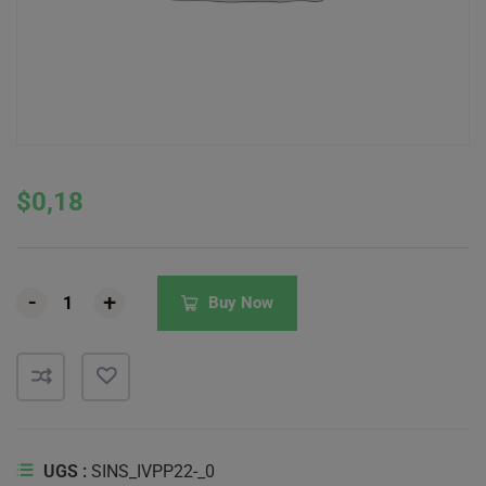
$
0,18
-
-
-
+
+
+
Buy Now
UGS :
SINS_IVPP22-_0