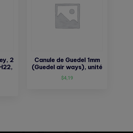
ey, 2
Canule de Guedel 1mm
CH22,
(Guedel air ways), unité
$
4,19