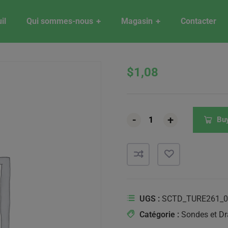
il
Qui sommes-nous
Magasin
Contacter
$
1,08
-
-
-
+
+
+
Bu
UGS :
SCTD_TURE261_0
Catégorie :
Sondes et Dr