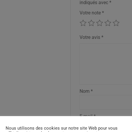
indiqués avec
*
Votre note
*
Votre avis
*
Nom
*
E-mail
*