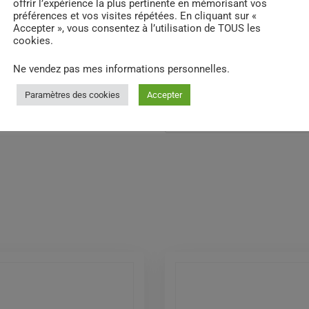
Nous utilisons des cookies sur notre site Web pour vous
offrir l’expérience la plus pertinente en mémorisant vos
Enregistrer mon nom, mon
préférences et vos visites répétées. En cliquant sur «
prochain commentaire.
Accepter », vous consentez à l’utilisation de TOUS les
cookies.
Ne vendez pas mes informations personnelles
.
Paramètres des cookies
Accepter