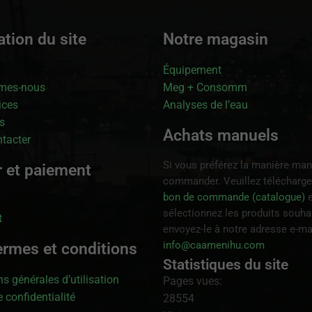
tion du site
Notre magasin
Équipement
mes-nous
Meg + Consomm
ices
Analyses de l’eau
s
Achats manuels
tacter
Si vous préférez la manière man
r et paiement
commander. Veuillez télécharge
bon de commande (catalogue)
e
sélectionnez les produits souhai
t
envoyez-le à notre adresse e-ma
info@caamenihu.com
ermes et conditions
Statistiques du site
s générales d’utilisation
Pages vues:
 confidentialité
28554