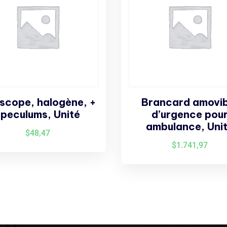
scope, halogène, +
Brancard amovib
speculums, Unité
d’urgence pou
ambulance, Uni
$
48,47
$
1.741,97