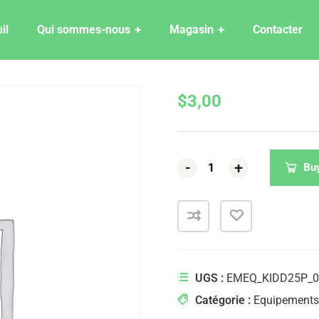
il
Qui sommes-nous
Magasin
Contacter
$
3,00
-
-
+
+
Bu
UGS :
EMEQ_KIDD25P_0
Catégorie :
Equipements