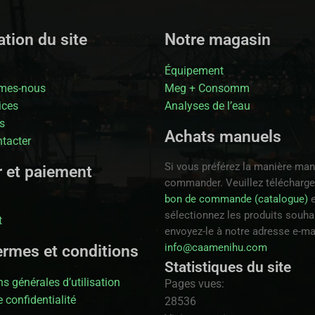
tion du site
Notre magasin
Équipement
mes-nous
Meg + Consomm
ices
Analyses de l’eau
s
Achats manuels
tacter
Si vous préférez la manière man
r et paiement
commander. Veuillez télécharge
bon de commande (catalogue)
e
sélectionnez les produits souhai
t
envoyez-le à notre adresse e-ma
info@caamenihu.com
ermes et conditions
Statistiques du site
s générales d’utilisation
Pages vues:
 confidentialité
28536