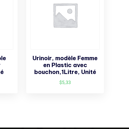
le
Urinoir, modèle Femme
r
en Plastic avec
té
bouchon,1Litre, Unité
$
5,33