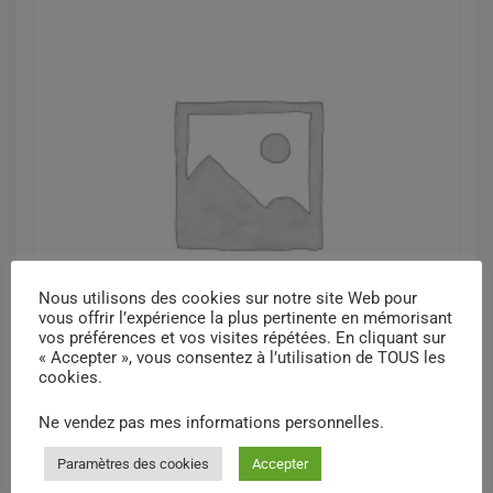
Nous utilisons des cookies sur notre site Web pour
vous offrir l’expérience la plus pertinente en mémorisant
vos préférences et vos visites répétées. En cliquant sur
« Accepter », vous consentez à l’utilisation de TOUS les
cookies.
Aiguilles suture, courbées, c.Rond,
Ne vendez pas mes informations personnelles
.
p.Effilée, tailles diverses, Set aig.piece
Paramètres des cookies
Accepter
$
0,17