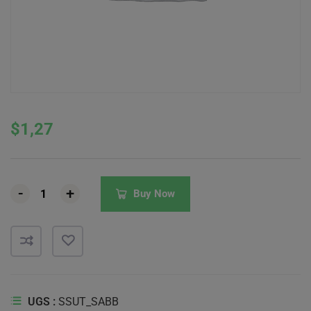
$
1,27
-
-
-
+
+
+
Buy Now
UGS :
SSUT_SABB