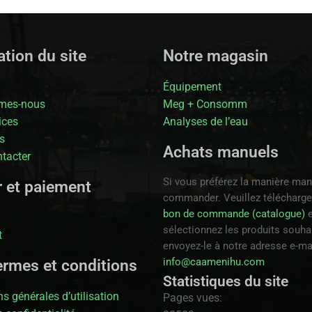
tion du site
Notre magasin
Équipement
mes-nous
Meg + Consomm
ices
Analyses de l’eau
s
Achats manuels
tacter
Si vous préférez la manière man
r et paiement
commander. Veuillez télécharge
bon de commande (catalogue)
e
sélectionnez les produits souhai
t
envoyez-le à notre adresse e-ma
info@caamenihu.com
ermes et conditions
Statistiques du site
s générales d’utilisation
Pages vues: