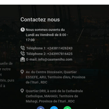
Contactez nous
Nous sommes ouverts du
Lundi au Vendredi de 8:00 -
17:00
Téléphone 1: +243811426243
Téléphone 2: +243997816425
E-mail: info@caamenihu.com
uelle de
r notre
Av. du Centre Diocésain, Quartier
t
ESSEFE, ARU, Territoire d'Aru, Province
tés, puis
de l’Ituri , RDC
il à
Quartier DRII, à coté de la Cathedrale
Catholique, MAHAGI, Territoire de
Mahagi, Province de l’Ituri , RDC