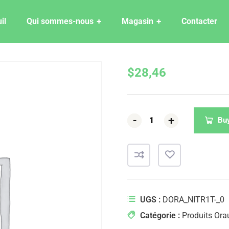
il
Qui sommes-nous
Magasin
Contacter
$
28,46
-
-
-
+
+
+
Bu
UGS :
DORA_NITR1T-_0
Catégorie :
Produits Ora