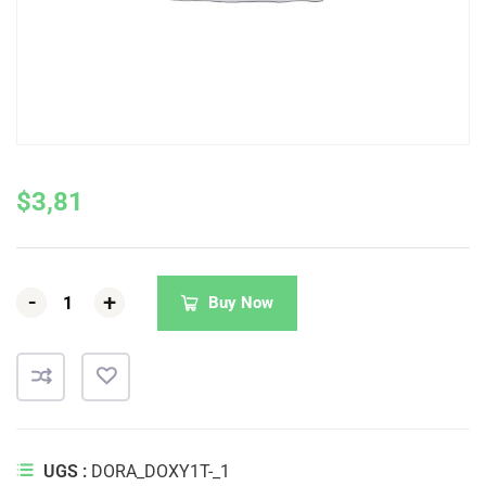
$
3,81
-
-
-
+
+
+
Buy Now
UGS :
DORA_DOXY1T-_1