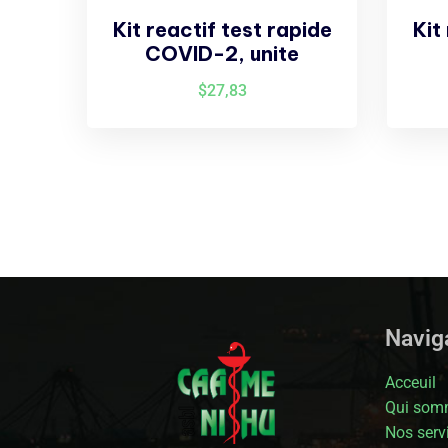
Kit reactif test rapide
Kit
COVID-2, unite
$
27,83
Naviga
Acceuil
Qui som
Nos serv