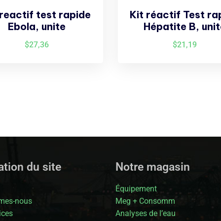
 reactif test rapide
Kit réactif Test ra
Ebola, unite
Hépatite B, unit
$
27,36
$
21,19
tion du site
Notre magasin
Équipement
mes-nous
Meg + Consomm
ices
Analyses de l’eau